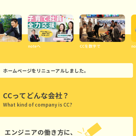
noteへ
CCを数字で
no
ホームページをリニューアルしました。
CCってどんな会社？
What kind of company is CC?
エンジニアの働き方に、