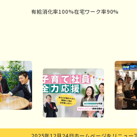
有給消化率
100
%
在宅ワーク率
90
%
CCを数字で
noteへ
2025年12月24日
ホームページをリニュー