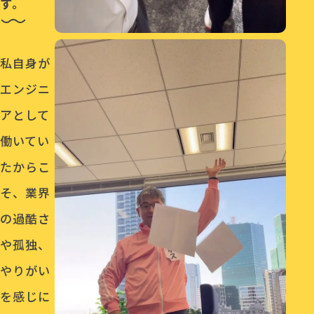
す。
私自身が
エンジニ
アとして
働いてい
たからこ
そ、業界
の過酷さ
や孤独、
やりがい
を感じに