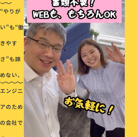
“やりが
い”も“働
きやす
さ”も諦
めない、
エンジニ
アのため
の会社で