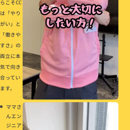
らこそCC
は「やり
がい」と
「働きや
すさ」の
両立に本
気で向き
合ってい
ます。
ママさ
んエン
ジニア