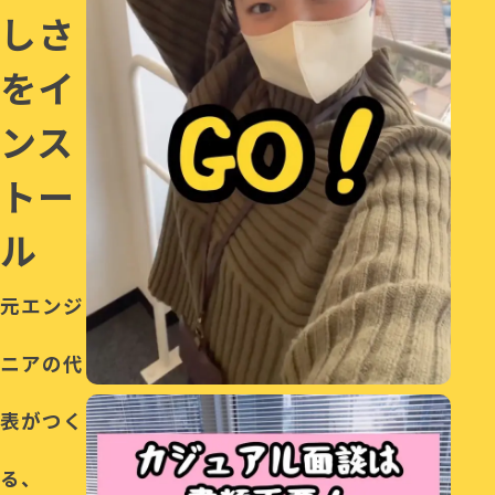
しさ
をイ
ンス
トー
ル
元エンジ
ニアの代
表がつく
る、