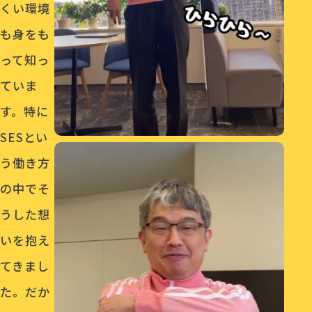
くい環境
も身をも
って知っ
ていま
す。特に
SESとい
う働き方
の中でそ
うした想
いを抱え
てきまし
た。だか