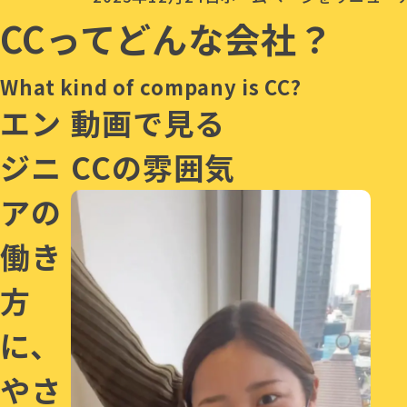
CCってどんな会社？
What kind of company is CC?
エン
動画で見る
ジニ
CCの雰囲気
アの
働き
方
に、
やさ